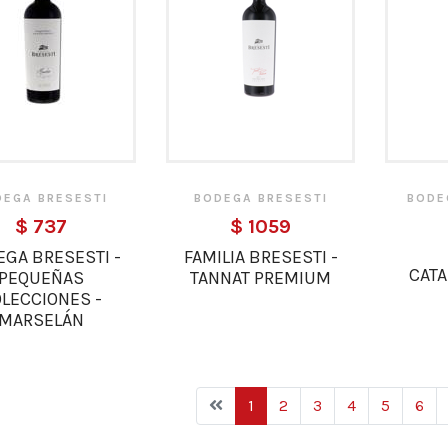
DEGA BRESESTI
BODEGA BRESESTI
BODE
$ 737
$ 1059
GA BRESESTI -
FAMILIA BRESESTI -
CAT
PEQUEÑAS
TANNAT PREMIUM
LECCIONES -
MARSELÁN
1
2
3
4
5
6